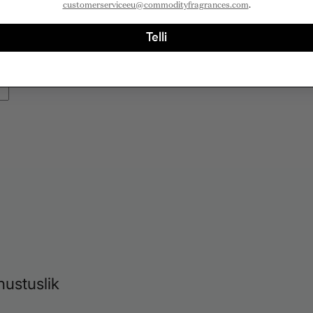
customerserviceeu@commodityfragrances.com
.
Telli