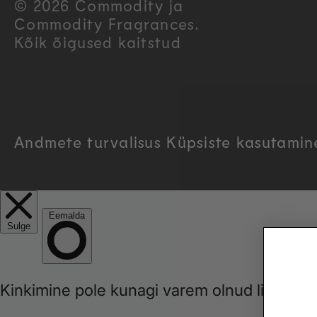
u
© 2026 Commodity ja
Commodity Fragrances.
n
Kõik õigused kaitstud
t
r
Andmete turvalisus
Küpsiste kasutami
y
/
r
e