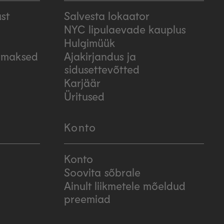
st
Salvesta lokaator
NYC lipulaevade kauplus
Hulgimüük
simaksed
Ajakirjandus ja
sidusettevõtted
Karjäär
Üritused
Konto
Konto
Soovita sõbrale
Ainult liikmetele mõeldud
preemiad