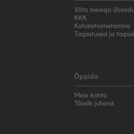
Võta meiega ühendu
KKK
Kohaletoimetamine
Tagastused ja taga
Õppida
Meie kohta
Täielik juhend