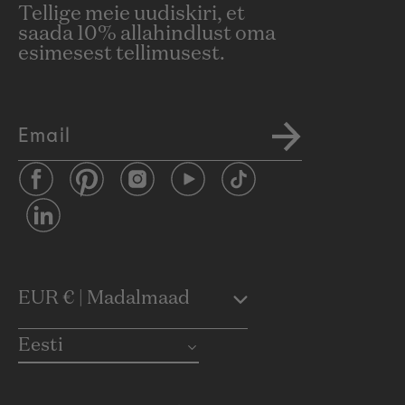
Tellige meie uudiskiri, et
saada 10% allahindlust oma
esimesest tellimusest.
Email
Facebook
Pinterest
Instagram
YouTube
TikTok
LinkedIn
C
EUR € | Madalmaad
o
Eesti