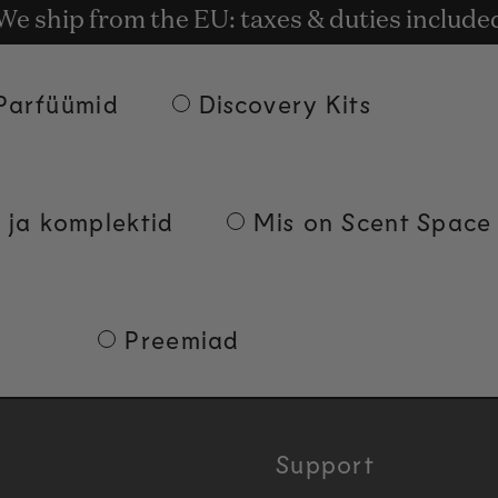
 kohaletoimetamine alates 135€ tellimuste 
t rewards for shopping with Commodity.Cir
We ship from the EU: taxes & duties include
Parfüümid
Discovery Kits
 ja komplektid
Mis on Scent Space
Preemiad
Support