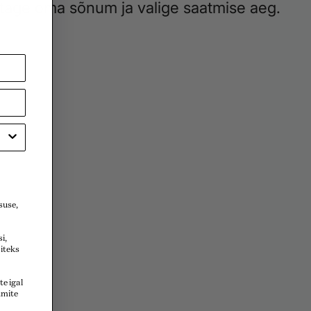
tsuse,
i,
iteks
ite igal
umite