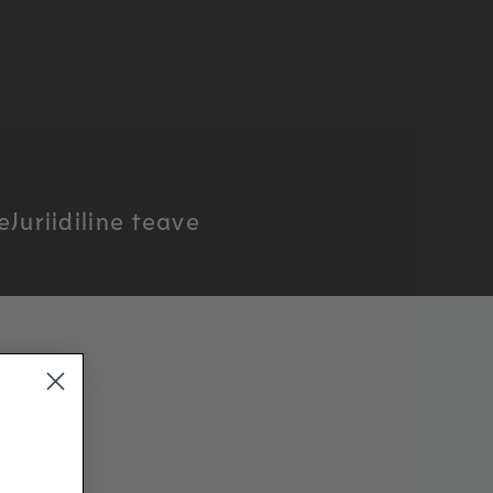
e
Juriidiline teave