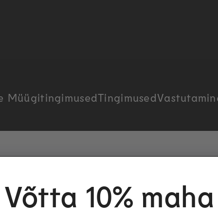
ne
Müügitingimused
Tingimused
Vastutamin
Võtta 10% maha