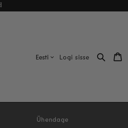
puhul.
cle
d
Eesti
Logi sisse
Bag
Ühendage