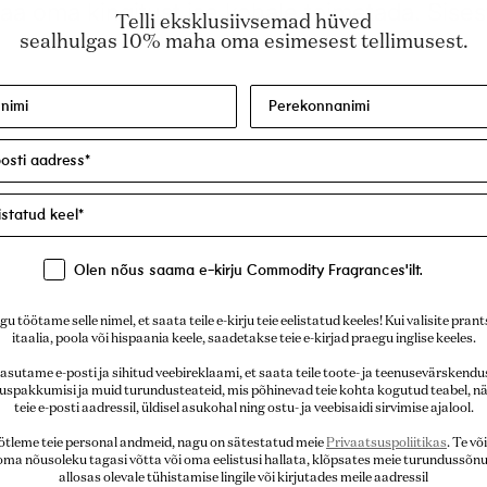
Telli eksklusiivsemad hüved
sealhulgas 10% maha oma esimesest tellimusest.
Olen nõus saama e-kirju Commodity Fragrances'ilt.
u töötame selle nimel, et saata teile e-kirju teie eelistatud keeles! Kui valisite pran
itaalia, poola või hispaania keele, saadetakse teie e-kirjad praegu inglise keeles.
asutame e-posti ja sihitud veebireklaami, et saata teile toote- ja teenusevärskendus
uspakkumisi ja muid turundusteateid, mis põhinevad teie kohta kogutud teabel, nä
teie e-posti aadressil, üldisel asukohal ning ostu- ja veebisaidi sirvimise ajalool.
ötleme teie personal andmeid, nagu on sätestatud meie
Privaatsuspoliitikas
. Te võ
 oma nõusoleku tagasi võtta või oma eelistusi hallata, klõpsates meie turundussõn
allosas olevale tühistamise lingile või kirjutades meile aadressil