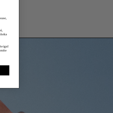
tsuse,
i,
iteks
ite igal
umite