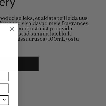
ery
odud selleks, et aidata teil leida uus
ing need sisaldavad meie fragrances
a saate enne ostmist proovida.
eest makstud summa täielikult
rgmise täissuuruses (100mL) ostu
a kohe