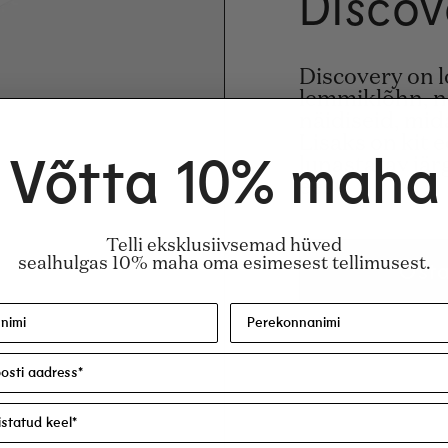
Discov
Discovery on lo
lemmiklõhn, n
näidiseid, mid
Lisaks on kit 
lunastatav jä
Võtta 10% maha
eest.
Telli eksklusiivsemad hüved
sealhulgas 10% maha oma esimesest tellimusest.
Ost