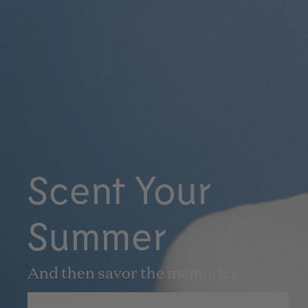
Scent Your
Summer
And then savor the memories.