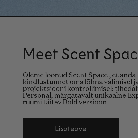
Meet Scent Spa
Oleme loonud Scent Space , et anda 
kindlustunnet oma lõhna valimisel ja
projektsiooni kontrollimisel: tihedal
Personal, märgatavalt unikaalne Exp
ruumi täitev Bold versioon.
Lisateave