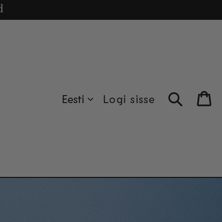
puhul.
cle
d
Eesti
Logi sisse
Bag