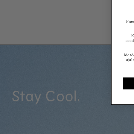
Praeg
K
sood
Me tö
ajal
Stay Cool.