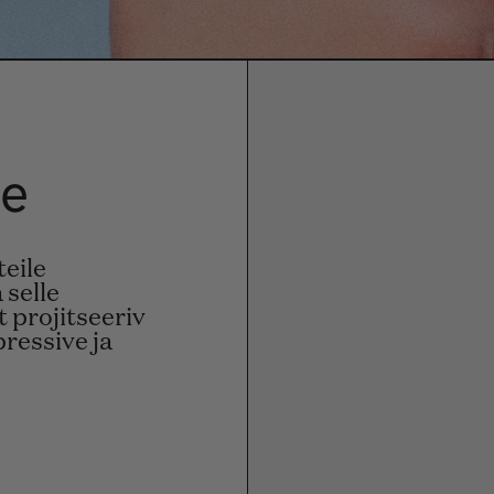
ce
teile
 selle
t projitseeriv
ressive ja