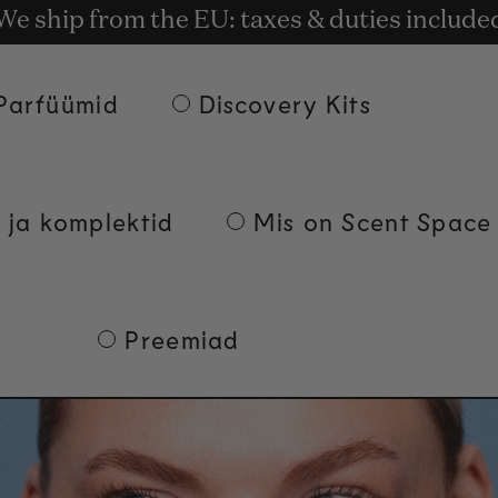
 kohaletoimetamine alates 135€ tellimuste 
t rewards for shopping with Commodity.Cir
We ship from the EU: taxes & duties include
Parfüümid
Discovery Kits
 ja komplektid
Mis on Scent Space
Preemiad