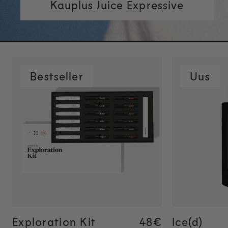
Kauplus Juice Expressive
Bestseller
Uus
Kiire lisamine
Kii
Exploration Kit
Regular price
48€
Regular price
48€
Ice(d)