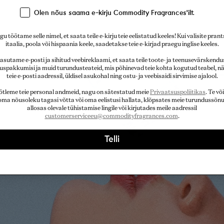
Olen nõus saama e-kirju Commodity Fragrances'ilt.
u töötame selle nimel, et saata teile e-kirju teie eelistatud keeles! Kui valisite pran
itaalia, poola või hispaania keele, saadetakse teie e-kirjad praegu inglise keeles.
asutame e-posti ja sihitud veebireklaami, et saata teile toote- ja teenusevärskendus
uspakkumisi ja muid turundusteateid, mis põhinevad teie kohta kogutud teabel, nä
teie e-posti aadressil, üldisel asukohal ning ostu- ja veebisaidi sirvimise ajalool.
ötleme teie personal andmeid, nagu on sätestatud meie
Privaatsuspoliitikas
. Te võ
 oma nõusoleku tagasi võtta või oma eelistusi hallata, klõpsates meie turundussõn
allosas olevale tühistamise lingile või kirjutades meile aadressil
customerserviceeu@commodityfragrances.com
.
Telli