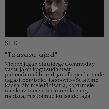
S1 | E1
"Taasasutajad"
Vicken jagab Sinu kirge Commodity
vastu ja on kogu südamest
pühendunud brändi ja selle parfüümide
tagasitoomisele. Ta soovib võtta Sind
kaasa läbi meie lühisarja, kogu meie
taaskäivitamise teekonnale, ning
näidata, mis toimub kulisside taga.