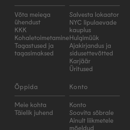
Võta meiega
Salvesta lokaator
ühendust
NYC lipulaevade
KKK
kauplus
Kohaletoimetamine
Hulgimüük
Tagastused ja
Ajakirjandus ja
tagasimaksed
sidusettevõtted
Karjäär
Üritused
Õppida
Konto
Meie kohta
Konto
Täielik juhend
Soovita sõbrale
Ainult liikmetele
mõeldud