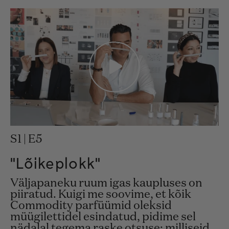
S1 | E5
"Lõikeplokk"
Väljapaneku ruum igas kaupluses on
piiratud. Kuigi me soovime, et kõik
Commodity parfüümid oleksid
müügilettidel esindatud, pidime sel
nädalal tegema raske otsuse: milliseid