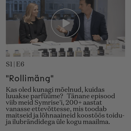
S1 | E6
"Rollimäng"
Kas oled kunagi mõelnud, kuidas
luuakse parfüüme? Tänane episood
viib meid Symrise'i, 200+ aastat
vanasse ettevõttesse, mis toodab
maitseid ja lõhnaaineid koostöös toidu-
ja ilubrändidega üle kogu maailma.