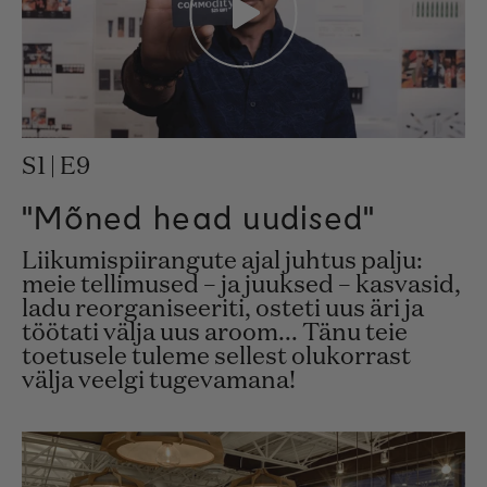
S1 | E9
"Mõned head uudised"
Liikumispiirangute ajal juhtus palju:
meie tellimused – ja juuksed – kasvasid,
ladu reorganiseeriti, osteti uus äri ja
töötati välja uus aroom... Tänu teie
toetusele tuleme sellest olukorrast
välja veelgi tugevamana!