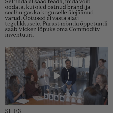
Sel nädalal saad teada, mida võib
oodata, kui oled ostnud brändi ja
sealhulgas ka kogu selle ülejäänud
varud. Ootused ei vasta alati
tegelikkusele. Pärast mõnda õppetundi
saab Vicken lõpuks oma Commodity
inventuuri.
S1 | E3