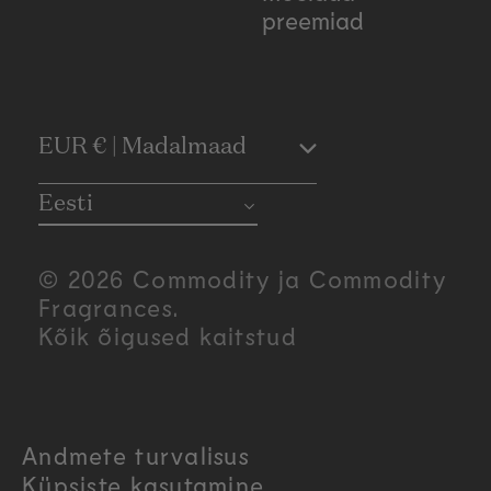
preemiad
C
EUR € | Madalmaad
o
Eesti
u
© 2026 Commodity ja Commodity
n
Fragrances.
Kõik õigused kaitstud
t
r
Andmete turvalisus
y
Küpsiste kasutamine