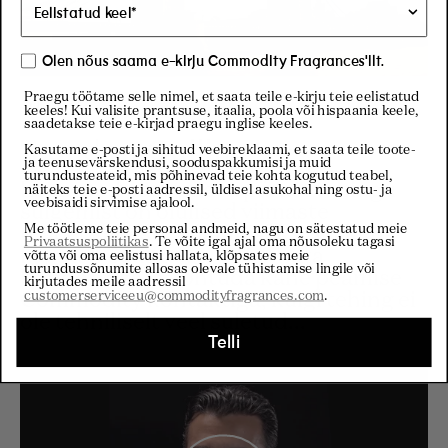
Olen nõus saama e-kirju Commodity Fragrances'ilt.
Praegu töötame selle nimel, et saata teile e-kirju teie eelistatud
S1 | E2
keeles! Kui valisite prantsuse, itaalia, poola või hispaania keele,
saadetakse teie e-kirjad praegu inglise keeles.
"London Calling"
Kasutame e-posti ja sihitud veebireklaami, et saata teile toote-
ja teenusevärskendusi, sooduspakkumisi ja muid
turundusteateid, mis põhinevad teie kohta kogutud teabel,
Esimesed paar päeva pärast tehingu
näiteks teie e-posti aadressil, üldisel asukohal ning ostu- ja
veebisaidi sirvimise ajalool.
sulgemist on olulised viimaste
Me töötleme teie personal andmeid, nagu on sätestatud meie
teabeosakeste kogumiseks. Vicken
Privaatsuspoliitikas
. Te võite igal ajal oma nõusoleku tagasi
kasutab seda aega, et lennata
võtta või oma eelistusi hallata, klõpsates meie
turundussõnumite allosas olevale tühistamise lingile või
Londonisse ja kohtuda kahe peamise
kirjutades meile aadressil
customerserviceeu@commodityfragrances.com
.
Commodity kontaktiga, kuigi tehing ei
ole tehniliselt veel suletud...
Telli