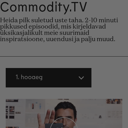
Commodity.TV
Unmute
Setti
Heida pilk suletud uste taha. 2-10 minuti
pikkused episoodid, mis kirjeldavad
üksikasjalikult meie suurimaid
inspiratsioone, uuendusi ja palju muud.
1. hooaeg