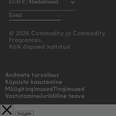
C
EUR € | Madalmaad
o
Eesti
u
© 2026 Commodity ja Commodity
n
Fragrances.
Kõik õigused kaitstud
t
r
Andmete turvalisus
y
Küpsiste kasutamine
/
Müügitingimused
Tingimused
Vastutamine
Juriidiline teave
r
e