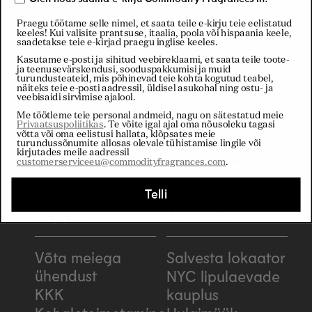
Tellige meie uudiskiri, et saada 10%
Praegu töötame selle nimel, et saata teile e-kirju teie eelistatud
allahindlust oma esimesest
keeles! Kui valisite prantsuse, itaalia, poola või hispaania keele,
saadetakse teie e-kirjad praegu inglise keeles.
tellimusest.
Kasutame e-posti ja sihitud veebireklaami, et saata teile toote-
ja teenusevärskendusi, sooduspakkumisi ja muid
turundusteateid, mis põhinevad teie kohta kogutud teabel,
näiteks teie e-posti aadressil, üldisel asukohal ning ostu- ja
veebisaidi sirvimise ajalool.
Email
Me töötleme teie personal andmeid, nagu on sätestatud meie
Privaatsuspoliitikas
. Te võite igal ajal oma nõusoleku tagasi
võtta või oma eelistusi hallata, klõpsates meie
turundussõnumite allosas olevale tühistamise lingile või
kirjutades meile aadressil
customerserviceeu@commodityfragrances.com
.
Facebook
Pinterest
Instagram
YouTube
TikTok
LinkedIn
Telli
Support
Ühendage
Võta meiega
Salvesta lokaator
ühendust
NYC lipulaevade
KKK
kauplus