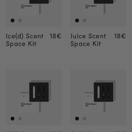
Ice(d) Scent
Regular price
18€
Regular price
18€
Juice Scent
Regul
18€
Regul
18€
Space Kit
Space Kit