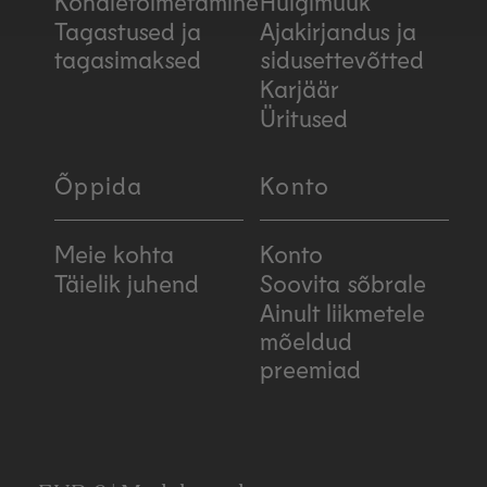
Kohaletoimetamine
Hulgimüük
Tagastused ja
Ajakirjandus ja
tagasimaksed
sidusettevõtted
Karjäär
Üritused
Õppida
Konto
Meie kohta
Konto
Täielik juhend
Soovita sõbrale
Ainult liikmetele
mõeldud
preemiad