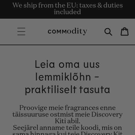
Tasuta kohaletoimetamine alates 135€
We ship from the EU: taxes & duties
Get rewards for shopping with
Skip to content
Commodity.Circle
tellimuste puhul.
included
Bag
Leia oma uus
lemmiklõhn -
praktiliselt tasuta
Proovige meie fragrances enne
täissuuruse ostmist meie Discovery
Kiti abil.
Seejärel anname teile koodi, mis on
sama hinnaga kui teie Discovery Kit