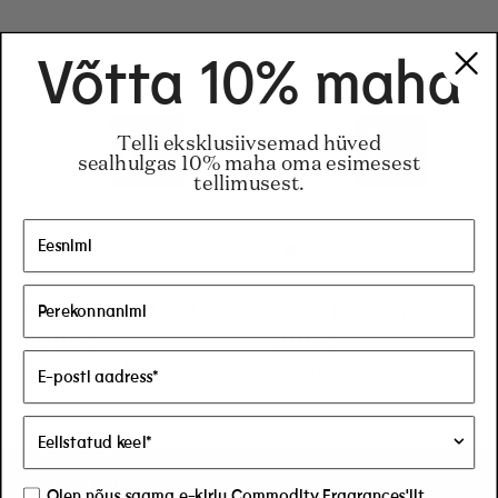
Võtta 10% maha
Telli eksklusiivsemad hüved
sealhulgas 10% maha oma esimesest
tellimusest.
Moss Scent
Regular price
18€
Regular price
18€
Velvet Scent
Regul
18€
Regul
18€
Space
Space
komplekt
komplekt
Uudiskiri
Olen nõus saama e-kirju Commodity Fragrances'ilt.