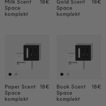
Milk Scent
Regular price
18€
Regular price
18€
Gold Scent
Regul
18€
Regul
18€
Space
Space
komplekt
komplekt
Paper Scent
Regular price
18€
Regular price
18€
Book Scent
Regul
18€
Regul
18€
Space
Space
komplekt
komplekt