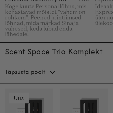
Koge kuute Personal lõhna, mis
Ideaal
kehastavad mõistet "vähem on
Expres
rohkem". Peened ja intiimsed
üle ruu
lõhnad, mida märkad Sina ja
üleko
vähesed, keda lubad enda
lähedale.
Scent Space Trio Komplekt
Täpsusta poolt
Uus