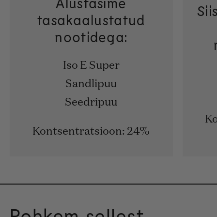
Alustasime
Sii
tasakaalustatud
nootidega:
Iso E Super
Sandlipuu
Seedripuu
Ko
Kontsentratsioon: 24%
Rohkem sellest