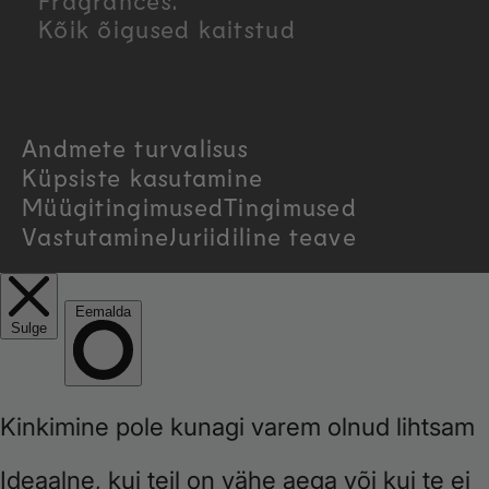
n
Fragrances.
Kõik õigused kaitstud
t
r
Andmete turvalisus
y
Küpsiste kasutamine
/
Müügitingimused
Tingimused
Vastutamine
Juriidiline teave
r
e
g
i
o