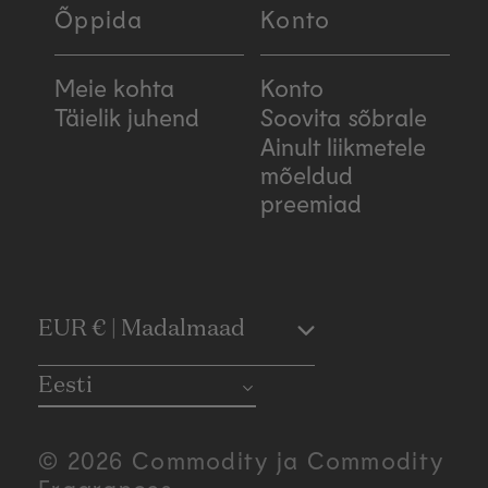
Õppida
Konto
Meie kohta
Konto
Täielik juhend
Soovita sõbrale
Ainult liikmetele
mõeldud
preemiad
C
EUR € | Madalmaad
o
Eesti
u
© 2026 Commodity ja Commodity