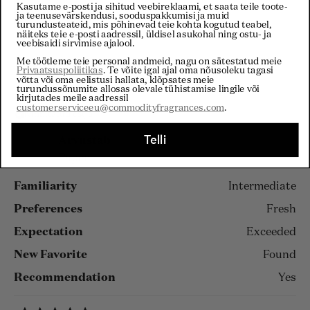
Kasutame e-posti ja sihitud veebireklaami, et saata teile toote-
Filtrid
ja teenusevärskendusi, sooduspakkumisi ja muid
turundusteateid, mis põhinevad teie kohta kogutud teabel,
näiteks teie e-posti aadressil, üldisel asukohal ning ostu- ja
veebisaidi sirvimise ajalool.
Me töötleme teie personal andmeid, nagu on sätestatud meie
Laadin...
Sorteeri
Privaatsuspoliitikas
. Te võite igal ajal oma nõusoleku tagasi
võtta või oma eelistusi hallata, klõpsates meie
turundussõnumite allosas olevale tühistamise lingile või
Stacy D.
kirjutades meile aadressil
customerserviceeu@commodityfragrances.com
.
Kinnitatud ostja
Telli
Arvustab
Paper-
Familiarity
Intermediate
Preferences
Fresh
Expectation
Exceeded
New Favorite
Found
Recommendation
Yes