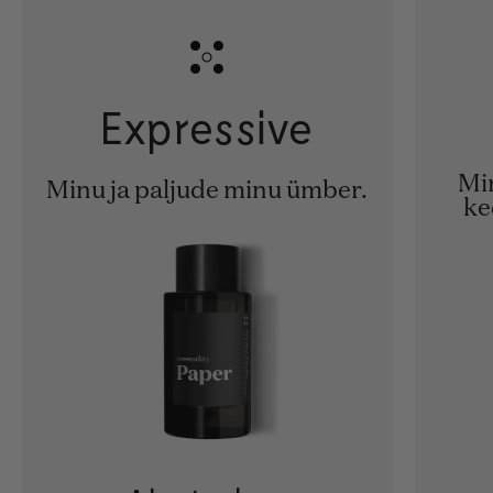
Expressive
Min
Minu ja paljude minu ümber.
ke