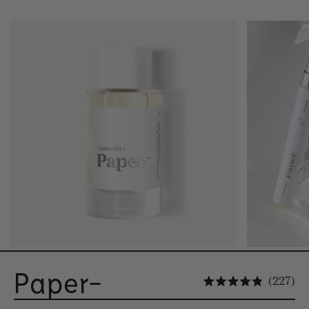
Paper-
Kl
227
Hinnatud