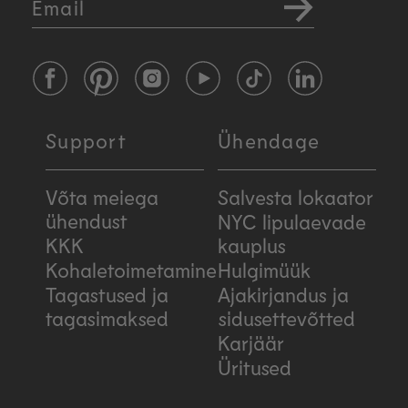
Email
Facebook
Pinterest
Instagram
YouTube
TikTok
LinkedIn
Support
Ühendage
Võta meiega
Salvesta lokaator
ühendust
NYC lipulaevade
KKK
kauplus
Kohaletoimetamine
Hulgimüük
Tagastused ja
Ajakirjandus ja
tagasimaksed
sidusettevõtted
Karjäär
Üritused