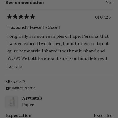
Recommendation
Yes
01.07.26
Hinnatud
5
Husband's Favorite Scent
tärni
5st
I originally had some samples of Paper Personal that
I was convinced I would love, but it turned out to not
quite be my style. I shared it with my husband and
WOW! We both love how it smells on him, He loves it
for work as it is a nice subtle scent bubble. I love to
Loe
Loe veel
smell it on him when he gives me hugs. If you have a
selle
man in your life who wants a nice tasteful scent to
arvustuse
Michelle P.
wear everyday I would suggest this one immediately.
Kinnitatud ostja
kohta
This also is a very nice unisex fragrance and I would
veel
Arvustab
definitely suggest it for a woman who loves a woody
Paper-
skin scent.
Expectation
Exceeded