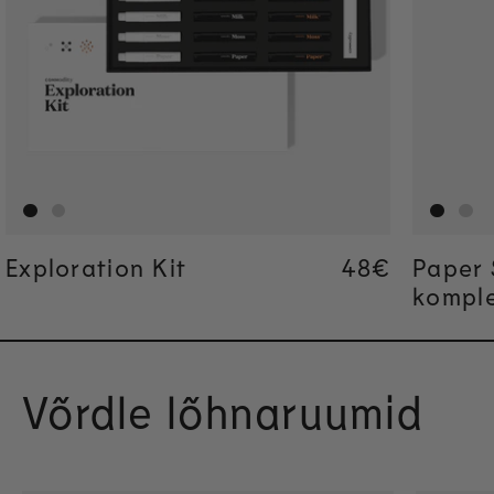
Exploration Kit
Regular pric
48€
Regular pric
48€
Paper 
kompl
Võrdle lõhnaruumid