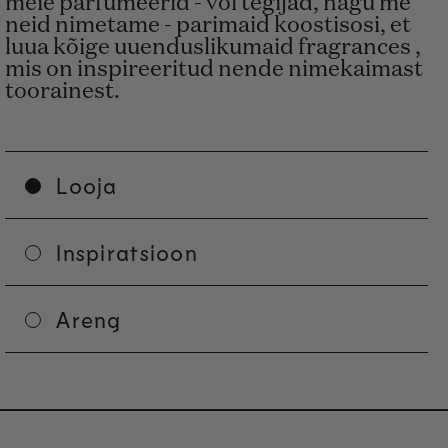
meie parfümeerid - või tegijad, nagu me
neid nimetame - parimaid koostisosi, et
luua kõige uuenduslikumaid fragrances ,
mis on inspireeritud nende nimekaimast
toorainest.
Looja
Inspiratsioon
Areng