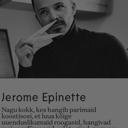
Jerome Epinette
Nagu kokk, kes hangib parimaid
koostisosi, et luua kõige
uuenduslikumaid roogasid, hangivad