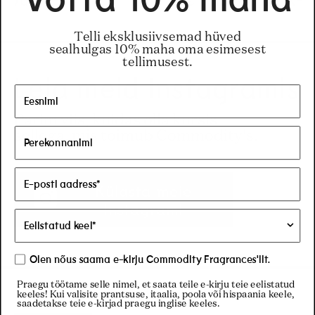
Võtta 10% maha
Telli eksklusiivsemad hüved
sealhulgas 10% maha oma esimesest
tellimusest.
Leia meid Instagramis
Parim viis, kuidas olla kursis
sellega, mis toimub Commodity's.
Külasta meie
Instagrami
Olen nõus saama e-kirju Commodity Fragrances'ilt.
Praegu töötame selle nimel, et saata teile e-kirju teie eelistatud
keeles! Kui valisite prantsuse, itaalia, poola või hispaania keele,
saadetakse teie e-kirjad praegu inglise keeles.