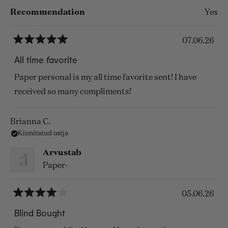
Recommendation
Yes
07.06.26
Hinnatud
5
All time favorite
tärni
5st
Paper personal is my all time favorite sent! I have
received so many compliments!
Brianna C.
Kinnitatud ostja
Arvustab
Paper-
05.06.26
Hinnatud
4
Blind Bought
tärni
5st