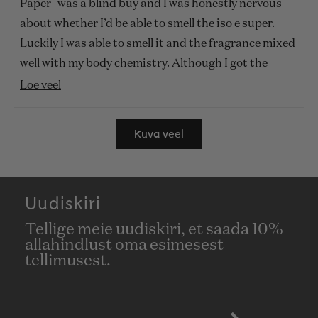
Paper- was a blind buy and I was honestly nervous
about whether I’d be able to smell the iso e super.
Luckily I was able to smell it and the fragrance mixed
well with my body chemistry. Although I got the
personal scent space I can really smell this fragrance
Loe
Loe veel
and it lasts all day. Even after showering and
selle
Laadin...
scrubbing my arm I could still smell the fragrance so
arvustuse
Kuva veel
I’m glad I went with the personal scent space, any
kohta
other scent space would’ve been too strong for my
veel
liking.
Uudiskiri
Tellige meie uudiskiri, et saada 10%
allahindlust oma esimesest
tellimusest.