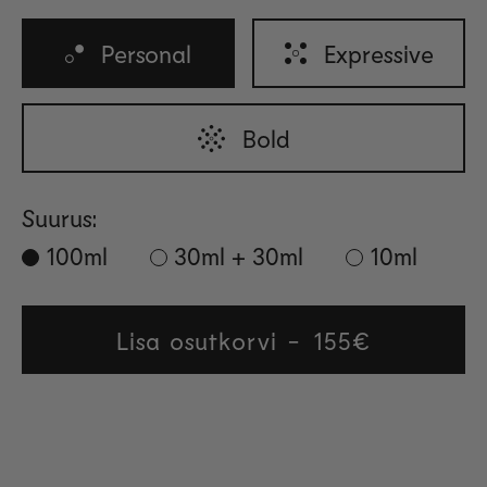
Personal
Expressive
Bold
Suurus:
100ml
30ml + 30ml
10ml
Lisa osutkorvi
Regular
155€
price